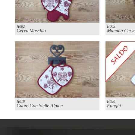
H002
H005
Cervo Maschio
Mamma Cerva
H019
H020
Cuore Con Stelle Alpine
Funghi