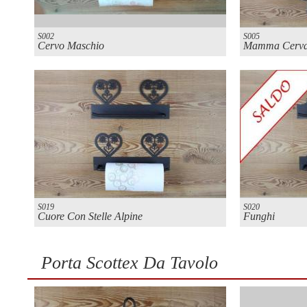
S002
S005
Cervo Maschio
Mamma Cerva
S019
S020
Cuore Con Stelle Alpine
Funghi
Porta Scottex Da Tavolo