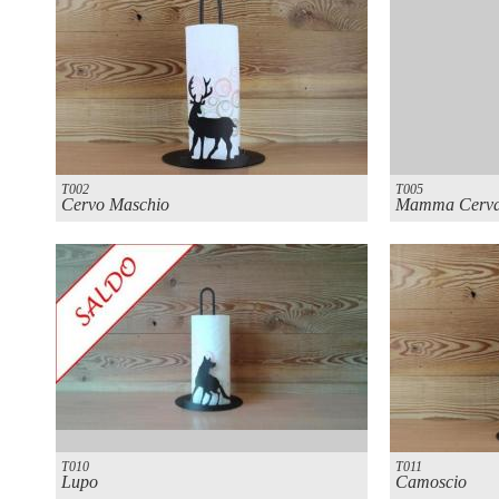
T002
T005
Cervo Maschio
Mamma Cerva
T010
T011
Lupo
Camoscio